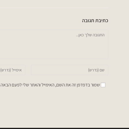
כתיבת תגובה
להגיב
הזן
הזן
את
את
השם
כתובת
שמור בדפדפן זה את השם, האימייל והאתר שלי לפעם הבאה 
שלך
דואר
או
האלקטרוני
שם
שלך
משתמש
כדי
כדי
להגיב
להגיב