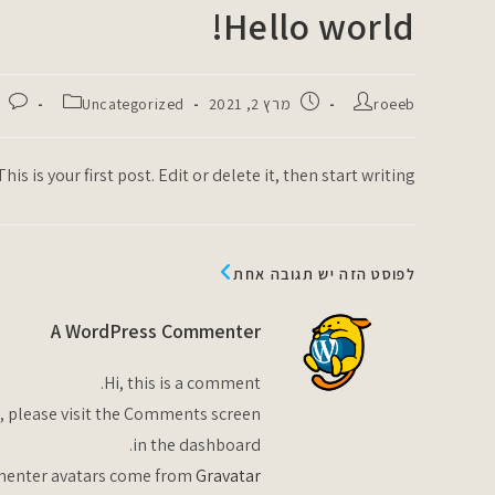
Hello world!
Ski
t
conten
מחבר:
פורסם:
קטגוריה:
roeeb
מרץ 2, 2021
Uncategorized
 is your first post. Edit or delete it, then start writing!
לפוסט הזה יש תגובה אחת
A WordPress Commenter
Hi, this is a comment.
, please visit the Comments screen
in the dashboard.
enter avatars come from
Gravatar