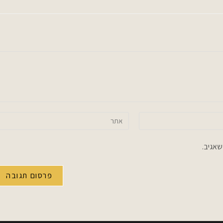
הזן
את
כתובת
שאגיב.
אתר
האינטרנט
שלך
(אופציונלי)