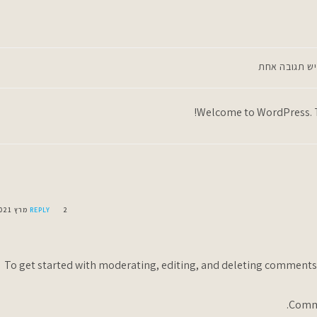
תגובות:
יש תגובה אחת
Welcome to WordPress. This
2 מרץ 2021
REPLY
To get started with moderating, editing, and deleting comments
.
Comm